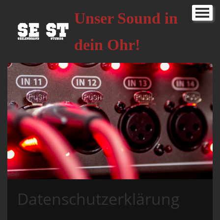
Home
▼
Unser Sound in
Über uns
▼
dein Ohr!
Hörspiele
Seelenbrand Music
Social Media / Youtube
Shop
Spenden
Impressum
▼
Pressekit
Datenschutzerklärung
Datenschutzerklärung